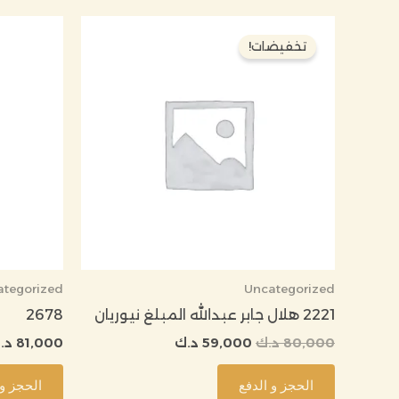
السعر
السعر
الأصلي
الحالي
تخفيضات!
هو:
هو:
80,000 د.ك.
59,000 د.ك.
ategorized
Uncategorized
2221 هلال جابر عبدالله المبلغ نيوريان
2678
80,000
د.ك
59,000
د.ك
81,000
د.
الحجز و الدفع
الحجز و 