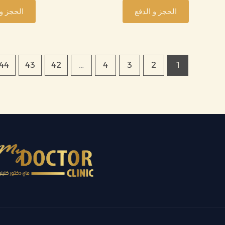
الحجز و الدفع
الحجز و 
44
43
42
…
4
3
2
1