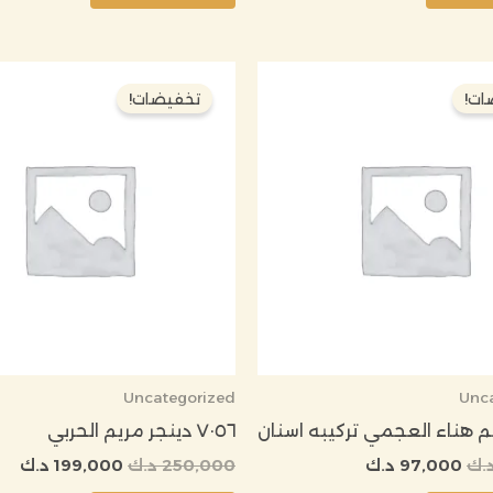
السعر
السعر
السعر
الس
الأصلي
الحالي
الأصلي
الح
ات!
تخفيضات!
هو:
هو:
هو:
هو:
120,000 د.ك.
97,000 د.ك.
250,000 د.ك.
,000
Uncategorized
Unc
٧٠٥٦ دينجر مريم الحربي
.ك
97,000
د.ك
250,000
د.ك
199,000
د.ك