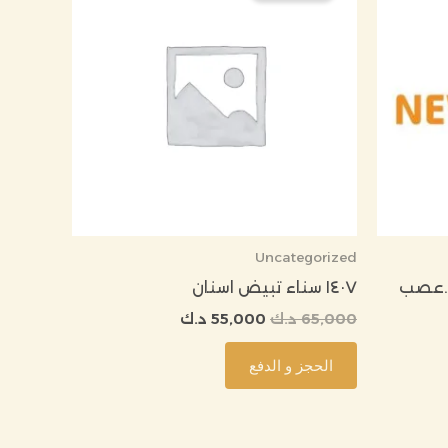
335 د.ك.
65,000 د.ك.
55,000 د.ك.
Uncategorized
 ملف 3345 ……..عصب
١٤٠٧ سناء تبيض اسنان
65,000
د.ك
55,000
د.ك
الحجز و الدفع