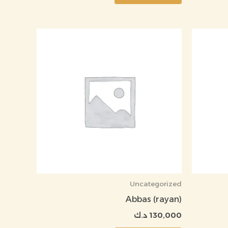
عر
الي
199 د.ك.
Uncategorized
Abbas (rayan)
130,000
د.ك