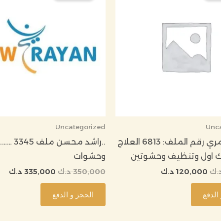
150,000 د.ك.
120,000 د.ك.
350,000 د.ك.
,000
Uncategorized
Unc
:فهد الشمري رقم الملف: 6813 العلاج
..راشد محسن
ك اول وتنظيف وحشوتين
وحشوات
.ك
120,000
د.ك
350,000
د.ك
335,000
د.ك
الدفع
الحجز و الدفع