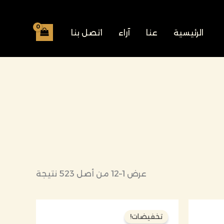
الرئيسية
عنا
آراء
اتصل بنا
عرض 1–12 من أصل 523 نتيجة
عر
السعر
السعر
الي
الأصلي
الحالي
تخفيضات!
هو:
هو: