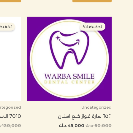
السعر
السعر
الأصلي
الحالي
تخفيضات!
تخفيض
هو:
هو:
50,000 د.ك.
45,000 د.ك.
ategorized
Uncategorized
٦٥٢١ سارة فواز خلع اسنان
7010 الاسم هناء العجمي تركيبه اسنان
50,000
د.ك
45,000
د.ك
120,000
د