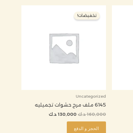
السعر
السعر
الأصلي
الحالي
تخفيضات!
هو:
هو:
160,000 د.ك.
130,000 د.ك.
Uncategorized
6145 ملف مرح حشوات تجميليه
160,000
د.ك
130,000
د.ك
الحجز و الدفع