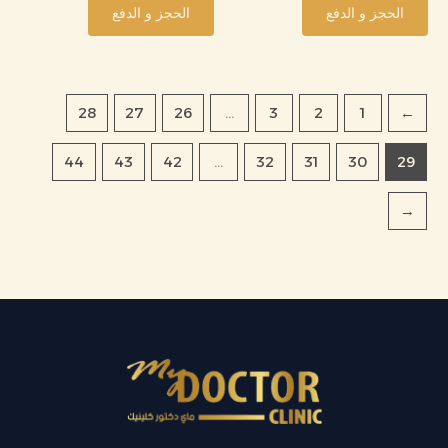
الحجز و الدفع
الحجز و الدفع
28
27
26
…
3
2
1
→
44
43
42
…
32
31
30
29
←