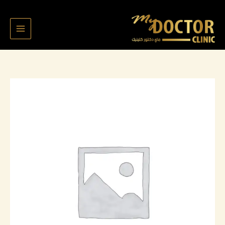
خطي
لى
لمحتوى
كمية
اسيل
سالم
3533