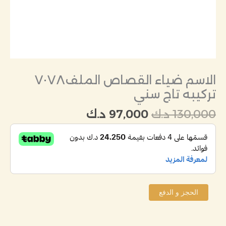
الاسم ضياء القصاص الملف ٧٠٧٨
تركيبه تاج سني
130,000
د.ك
97,000
د.ك
الحجز و الدفع