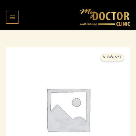
خطي
لى
لمحتوى
السعر
السعر
كمية
تخفيضات!
الأصلي
الحالي
الاسم
هو:
هو:
ضياء
130,000 د.ك.
97,000 د.ك.
القصاص
الملف
٧٠٧٨
تركيبه
تاج
سني