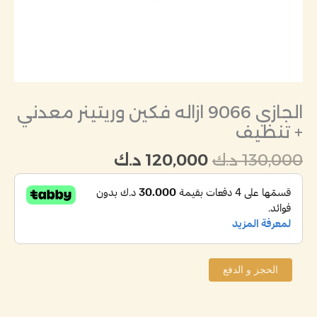
الجازي 9066 ازاله فكين وريتينر معدني
+ تنظيف
130,000
د.ك
120,000
د.ك
الحجز و الدفع