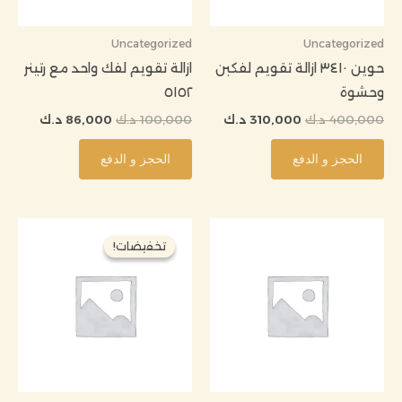
Uncategorized
Uncategorized
حوين ٣٤١٠ ازالة تقويم لفكبن
ازالة تقويم لفك واحد مع رتينر
وحشوة
٥١٥٢
400,000
د.ك
310,000
د.ك
100,000
د.ك
86,000
د.ك
الحجز و الدفع
الحجز و الدفع
السعر
السعر
الأصلي
الحال
تخفيضات!
تخفيضات!
هو:
هو:
600,000 د.ك.
530,000