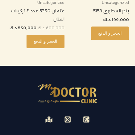
Uncategorized
Uncategorized
بندر المطيري 5159
عثمان 5330 عدد ٤ تركيبات
اسنان
199,000
د.ك
600,000
د.ك
530,000
د.ك
الحجز و الدفع
الحجز و الدفع