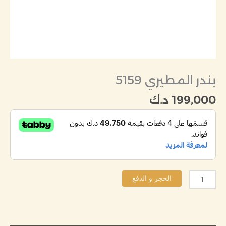
بندر المطيري 5159
199,000
د.ك
الحجز و الدفع