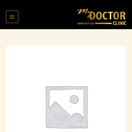
خطي
لى
لمحتوى
كمية
بندر
المطيري
5159