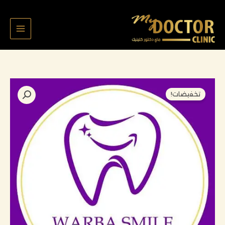
خطي
لى
لمحتوى
السعر
السعر
كمية
تخفيضات!
الأصلي
الحالي
حشوتين
هو:
هو:
اسنان
70,000 د.ك.
44,000 د.ك.
شريفه
١٥٢١