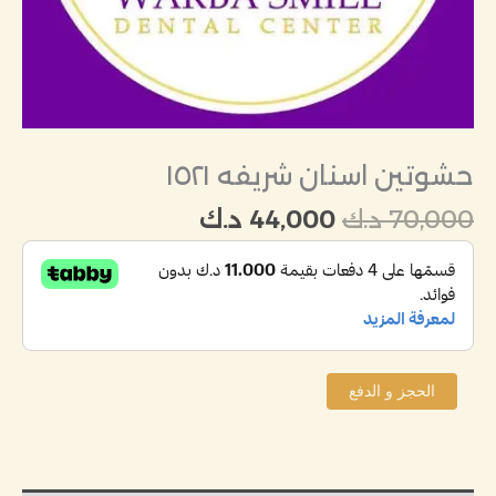
حشوتين اسنان شريفه ١٥٢١
70,000
د.ك
44,000
د.ك
الحجز و الدفع