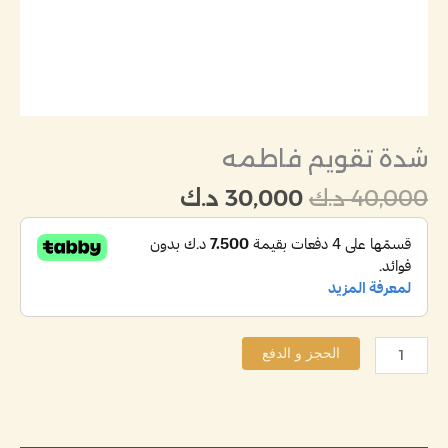
شدة تقويم فاطمه
40,000
د.ك
30,000
د.ك
الحجز و الدفع