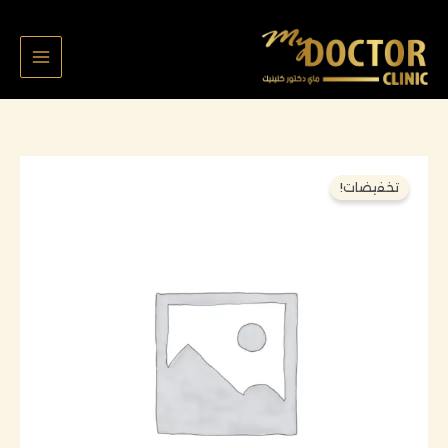
خطي
لى
لمحتوى
السعر
السعر
كمية
تخفيضات!
الأصلي
الحالي
شدة
هو:
هو:
تقويم
40,000 د.ك.
30,000 د.ك.
فاطمه