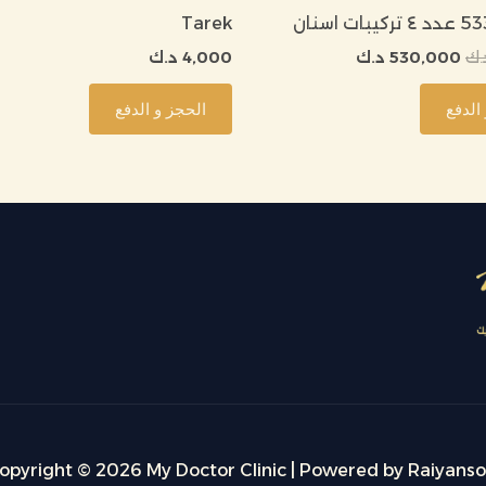
Tarek
.ك
530,000
د.ك
4,000
د.ك
الدفع
الحجز و الدفع
opyright © 2026 My Doctor Clinic | Powered by Raiyanso