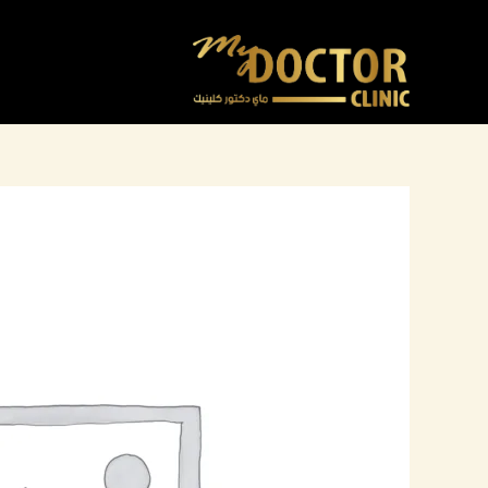
خطي
لى
لمحتوى