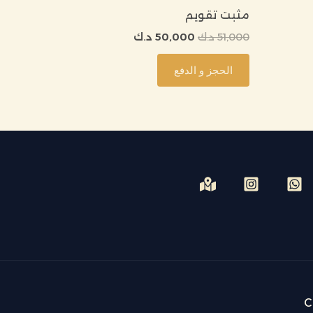
مثبت تقويم
51,000
د.ك
50,000
د.ك
الحجز و الدفع
C