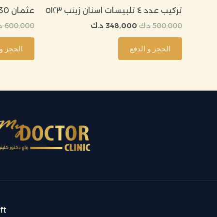
تركيب عدد ٤ تلبيسات اسنان زينب ٥١٢٣
عثمان 5330 عدد ٤ تركيبات اسنان
500,000
د.ك
348,000
د.ك
600,000
د
الحجز و الدفع
الحجز و 
ft