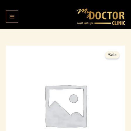
خطي
لى
لمحتوى
السعر
السعر
كمية
Sale!
الأصلي
الحالي
شيرين
هو:
هو:
الخالدي
180,000 د.ك.
160,000 د.ك.
2224
علاج
عصب
اسنان