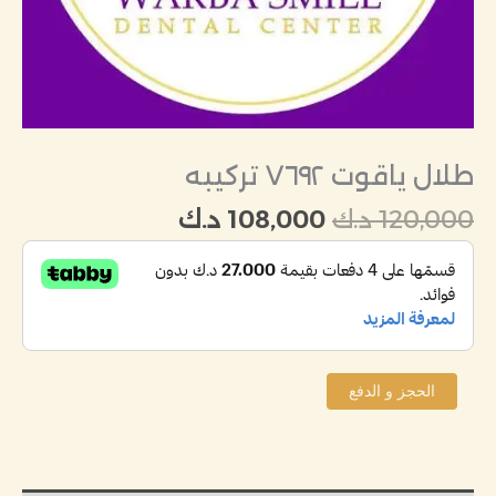
طلال ياقوت ٧٦٩٢ تركيبه
120,000
د.ك
108,000
د.ك
الحجز و الدفع