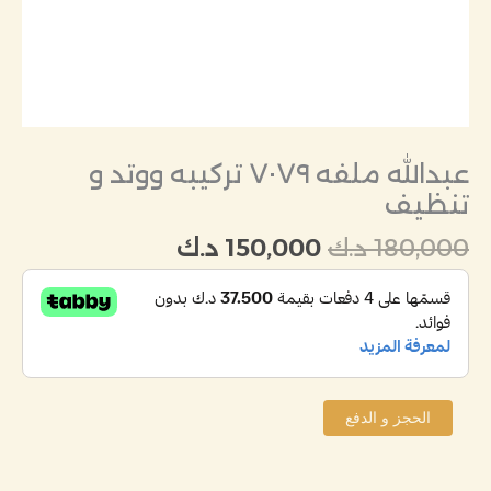
عبدالله ملفه ٧٠٧٩ تركيبه ووتد و
تنظيف
180,000
د.ك
150,000
د.ك
الحجز و الدفع