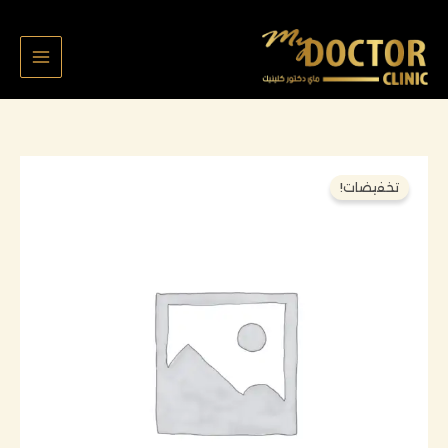
خطي
لى
لمحتوى
السعر
السعر
كمية
تخفيضات!
الأصلي
الحالي
عبدالله
هو:
هو:
ملفه
180,000 د.ك.
150,000 د.ك.
٧٠٧٩
تركيبه
ووتد
و
تنظيف