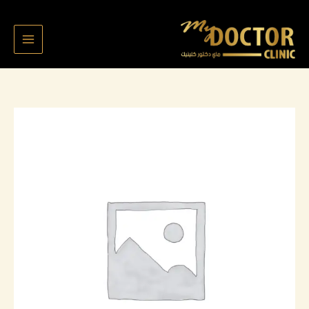
خطي
لى
لمحتوى
كمية
عذاري
العنزي
8948