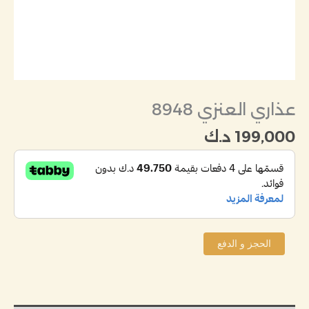
عذاري العنزي 8948
199,000
د.ك
الحجز و الدفع