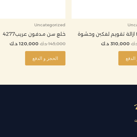
Uncategorized
Unc
خلع سن مدفون عريب4277
.ك
310,000
د.ك
145,000
د.ك
120,000
د.ك
الدفع
الحجز و الدفع