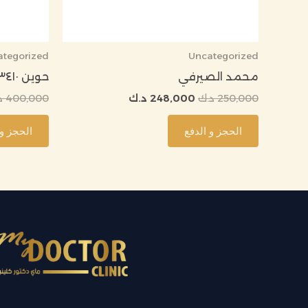
ategorized
Uncategorized
محمد الصيرفي
حوين ٣٤١٠ ازالة تقويم لفكبن وحشوة
250,000
د.ك
248,000
د.ك
400,000
د
الحجز و الدفع
الحجز و 