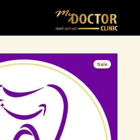
خطي
لى
لمحتوى
Sale!