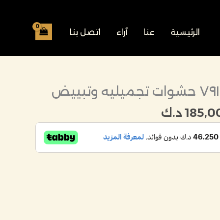
الرئيسية
عنا
آراء
اتصل بنا
سعر
السعر
أصلي
الحالي
185,0
د.ك
:
هو:
200, د.ك.
185,000 د.ك.