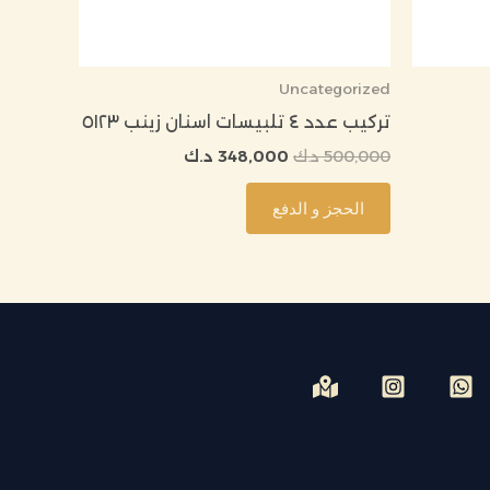
Uncategorized
تركيب عدد ٤ تلبيسات اسنان زينب ٥١٢٣
500,000
د.ك
348,000
د.ك
الحجز و الدفع