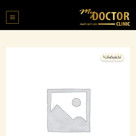
خطي
لى
لمحتوى
السعر
السعر
كمية
تخفيضات!
الأصلي
الحالي
عفراء
هو:
هو:
الهاجري
180,000 د.ك.
160,000 د.ك.
ازالة
تقويم
فكين
مع
مثبتات
٢٦٠٧