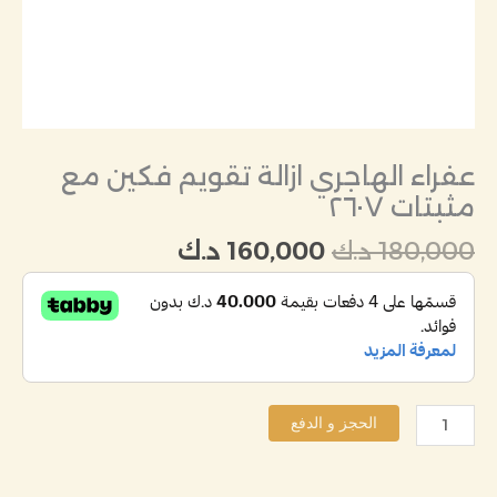
عفراء الهاجري ازالة تقويم فكين مع
مثبتات ٢٦٠٧
180,000
د.ك
160,000
د.ك
الحجز و الدفع