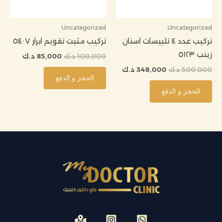
Uncategorized
Uncategorized
تركيب عدد ٤ تلبيسات اسنان
تركيب مثبت تقويم ابرار ٥٤٠٧
زينب ٥١٢٣
100,000
د.ك
85,000
د.ك
500,000
د.ك
348,000
د.ك
الحجز و الدفع
الحجز و الدفع