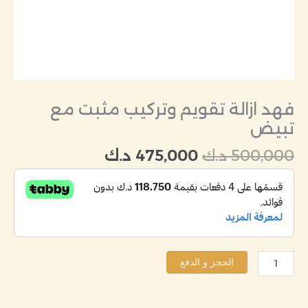
فهد ازالة تقويم وتركيب مثبت مع
تبيض
500,000
د.ك
475,000
د.ك
الحجز و الدفع