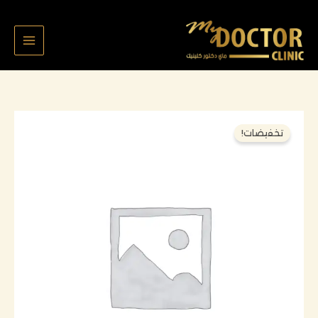
خطي
لى
لمحتوى
السعر
السعر
كمية
تخفيضات!
الأصلي
الحالي
فهد
هو:
هو:
ازالة
500,000 د.ك.
475,000 د.ك.
تقويم
وتركيب
مثبت
مع
تبيض