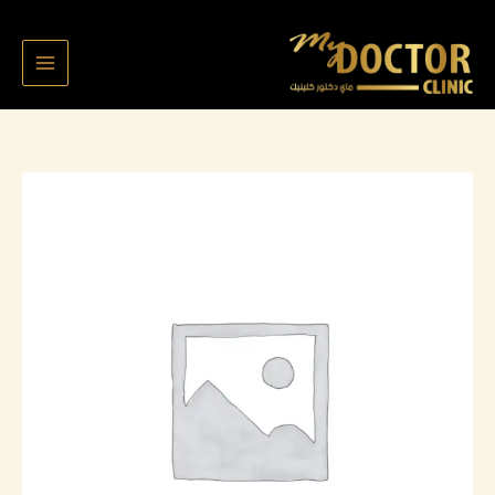
خطي
لى
لمحتوى
كمية
فهد
حمد
4063