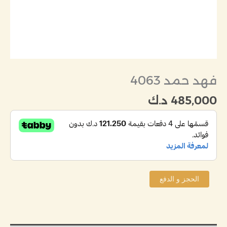
فهد حمد 4063
485,000
د.ك
الحجز و الدفع