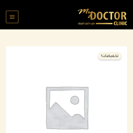
خطي
لى
لمحتوى
السعر
السعر
كمية
تخفيضات!
الأصلي
الحالي
لولوه
هو:
هو:
الحبشي
140,000 د.ك.
120,000 د.ك.
الملف
٦٨٦٦
حشوات
تجميليه