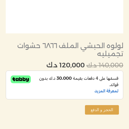
لولوه الحبشي الملف ٦٨٦٦ حشوات
تجميليه
140,000
د.ك
120,000
د.ك
الحجز و الدفع