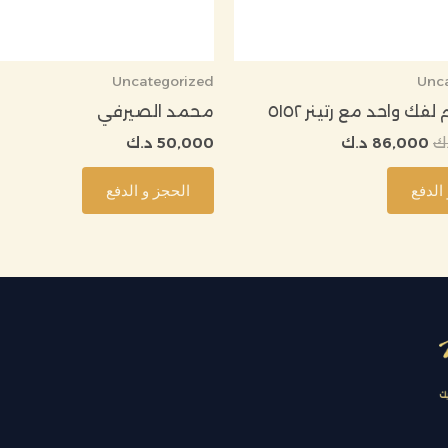
Uncategorized
Unc
لفك واحد مع رتينر ٥١٥٢
محمد الصيرفي
ك
86,000
د.ك
50,000
د.ك
الدفع
الحجز و الدفع