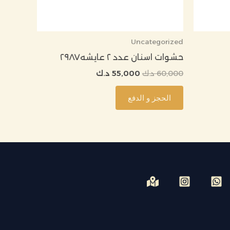
Uncategorized
حشوات اسنان عدد ٢ عايشه ٢٩٨٧
60,000
د.ك
55,000
د.ك
الحجز و الدفع