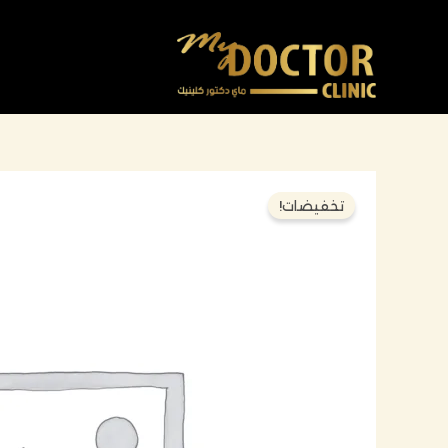
خطي
لى
لمحتوى
تخفيضات!