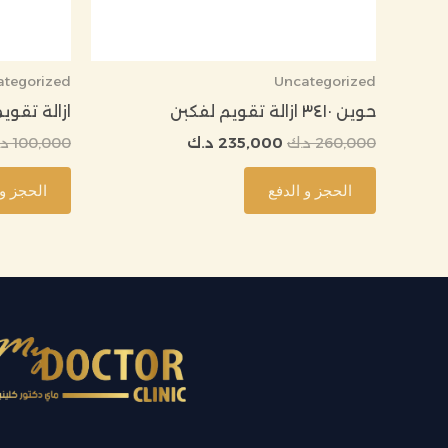
ategorized
Uncategorized
حوين ٣٤١٠ ازالة تقويم لفكبن
ازالة تقويم 
260,000
د.ك
235,000
د.ك
100,000
د.
الحجز و الدفع
الحجز و 