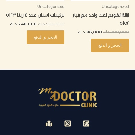
Uncategorized
Uncategorized
ازالة تقويم لفك واحد مع رتينر
تركيبات اسنان عدد ٤ زينا ٥١٢٣
٥١٥٢
500,000
د.ك
248,000
د.ك
100,000
د.ك
86,000
د.ك
الحجز و الدفع
الحجز و الدفع