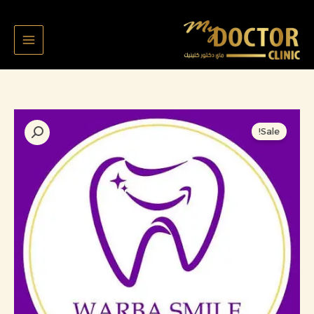
خطي
لى
لمحتوى
السعر
السعر
كمية
Sale!
الأصلي
الحالي
محمد
هو:
هو:
الخالدي
640,000 د.ك.
590,000 د.ك.
زرعات
ملف
8797