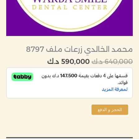
محمد الخالدي زرعات ملف 8797
640,000
د.ك
590,000
د.ك
الحجز و الدفع