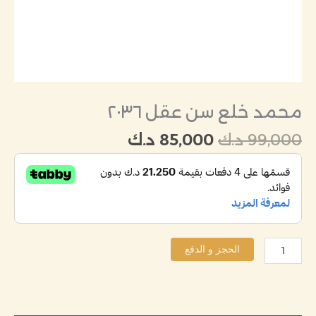
محمد خلع سن عقل ٢٠٣٦
99,000
د.ك
85,000
د.ك
الحجز و الدفع