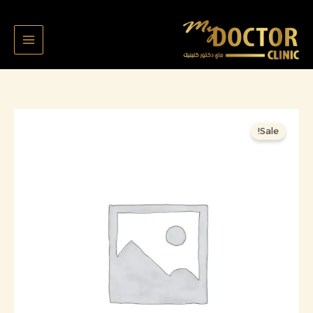
خطي
لى
لمحتوى
السعر
السعر
كمية
Sale!
الأصلي
الحالي
محمد
هو:
هو:
خلع
99,000 د.ك.
85,000 د.ك.
سن
عقل
٢٠٣٦