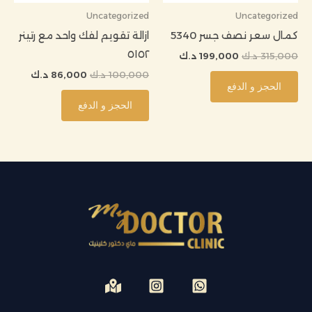
Uncategorized
Uncategorized
كمال سعر نصف جسر 5340
ازالة تقويم لفك واحد مع رتينر
٥١٥٢
315,000
د.ك
199,000
د.ك
100,000
د.ك
86,000
د.ك
الحجز و الدفع
الحجز و الدفع