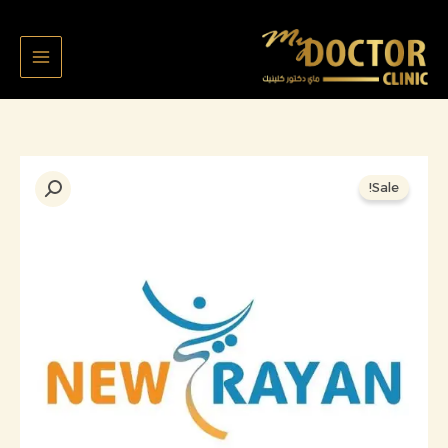
خطي
لى
لمحتوى
السعر
السعر
كمية
Sale!
الأصلي
الحالي
ملف
هو:
هو:
9982
100,000 د.ك.
90,000 د.ك.
ناصر
المطيري
تبييض
وتنظيف