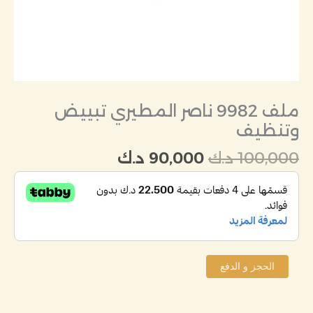
ملف 9982 ناصر المطيري تبييض
وتنظيف
100,000
د.ك
90,000
د.ك
الحجز و الدفع