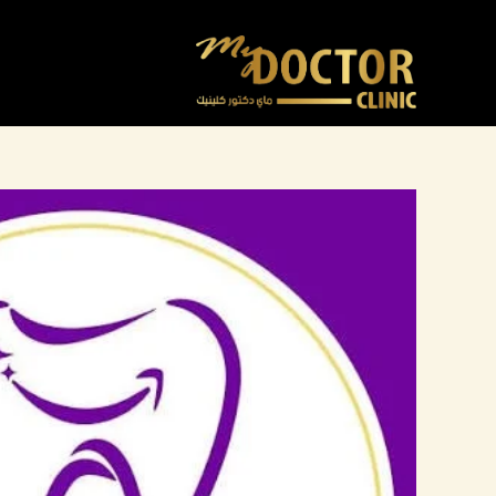
خطي
لى
لمحتوى