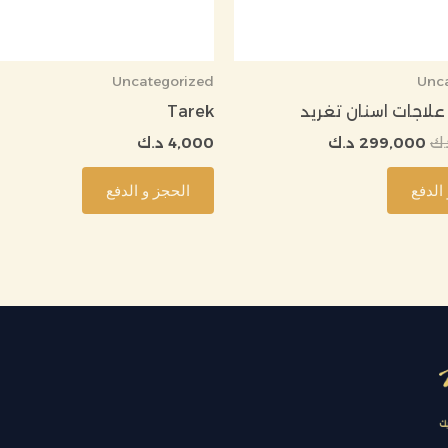
Uncategorized
Unc
اجات اسنان تغريد
Tarek
.ك
299,000
د.ك
4,000
د.ك
الدفع
الحجز و الدفع