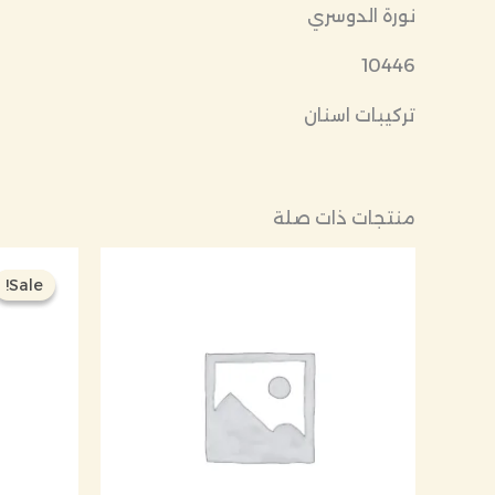
نورة الدوسري
10446
تركيبات اسنان
منتجات ذات صلة
Sale!
Sale!