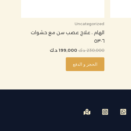
Uncategorized
الهام ، علاج عصب سن مع حشوات
٥٣٠٦
230,000
د.ك
199,000
د.ك
الحجز و الدفع