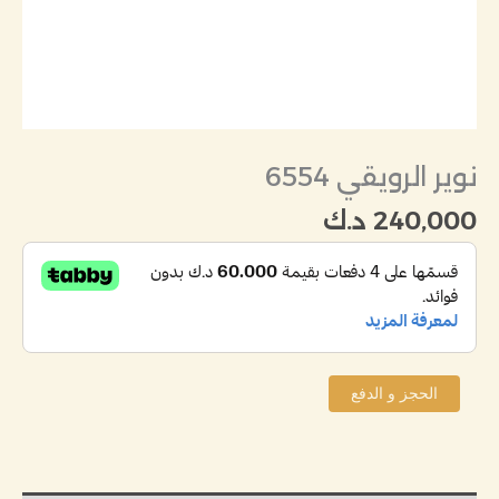
نوير الرويقي 6554
240,000
د.ك
الحجز و الدفع