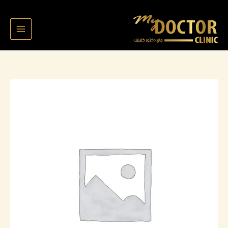
خطي
لى
لمحتوى
كمية
نوير
الرويقي
6554