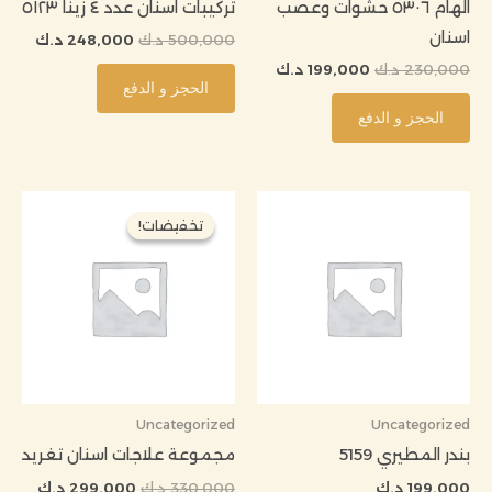
الهام ٥٣٠٦ حشوات وعصب
تركيبات اسنان عدد ٤ زينا ٥١٢٣
اسنان
500,000
د.ك
248,000
د.ك
230,000
د.ك
199,000
د.ك
الحجز و الدفع
الحجز و الدفع
السعر
السعر
الأصلي
الحالي
تخفيضات!
تخفيضات!
هو:
هو:
330,000 د.ك.
299,000
Uncategorized
Uncategorized
بندر المطيري 5159
مجموعة علاجات اسنان تغريد
199,000
د.ك
330,000
د.ك
299,000
د.ك