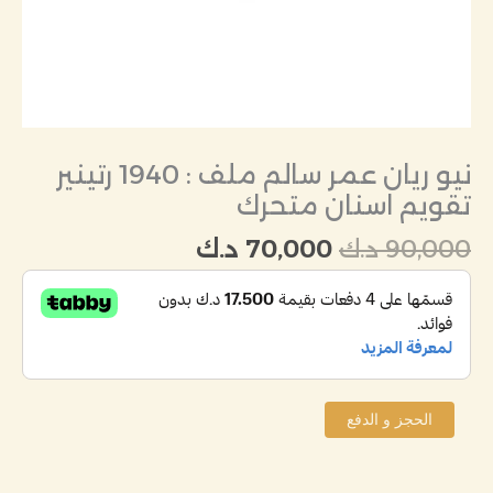
متحرك
نيو ريان عمر سالم ملف : 1940 رتينير
تقويم اسنان متحرك
90,000
د.ك
70,000
د.ك
الحجز و الدفع