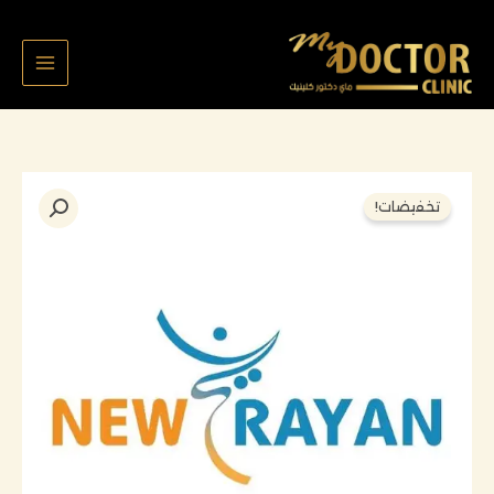
خطي
لى
لمحتوى
السعر
السعر
كمية
تخفيضات!
الأصلي
الحالي
نيو
هو:
هو:
ريان
90,000 د.ك.
70,000 د.ك.
عمر
سالم
ملف
:
1940
رتينير
تقويم
اسنان