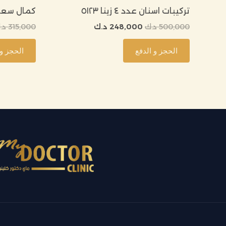
تركيبات اسنان عدد ٤ زينا ٥١٢٣
كمال سعر ن
500,000
د.ك
248,000
د.ك
315,000
د.
الحجز و الدفع
الحجز و 