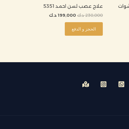
شوات
علاج عصب لسن احمد 5351
230,000
د.ك
199,000
د.ك
الحجز و الدفع