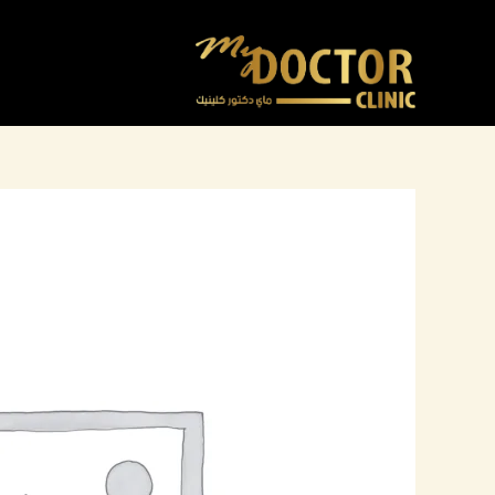
خطي
لى
لمحتوى