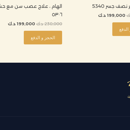
صف جسر 5340
الهام ، علاج عصب سن مع ح
٥٣٠٦
ك
199,000
د.ك
230,000
د.ك
199,000
د.ك
الدفع
الحجز و الدفع