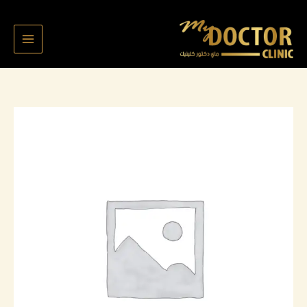
خطي
لى
لمحتوى
كمية
Abrar
5521