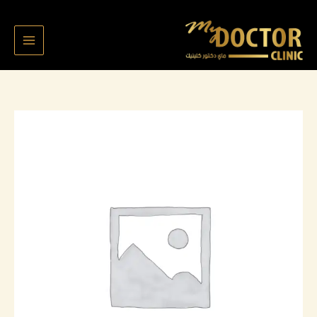
خطي
لى
لمحتوى
كمية
Anfal
7602