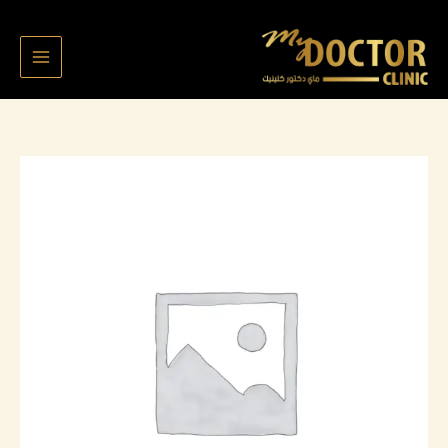
خطي
لى
لمحتوى
كمية
Fatema
Saad
6934