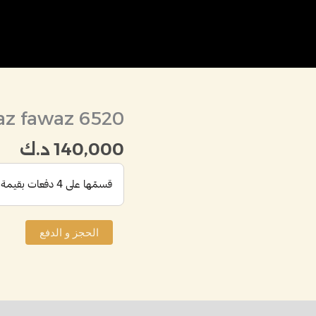
z fawaz 6520
كمية
Fawaz
140,000
د.ك
fawaz
6520
الحجز و الدفع