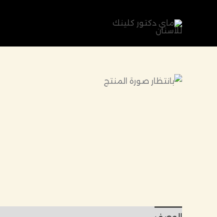
خطي
لى
لمحتوى