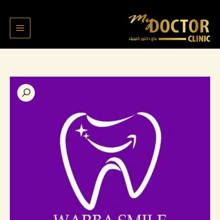
خطي
لى
لمحتوى
كمية
Khalaf
mejbel
2775