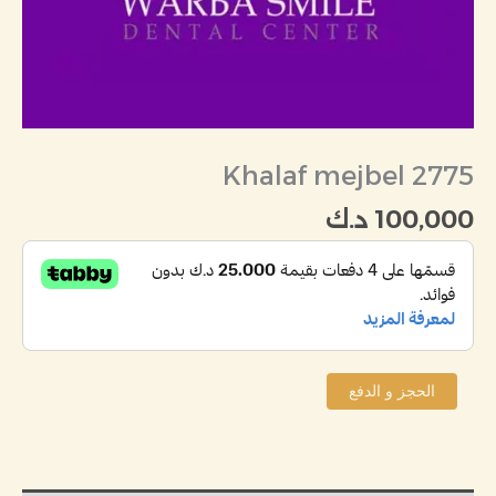
Khalaf mejbel 2775
100,000
د.ك
الحجز و الدفع