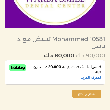
Mohammed 10581 تبييض مع د
باسل
90,000
د.ك
80,000
د.ك
الحجز و الدفع