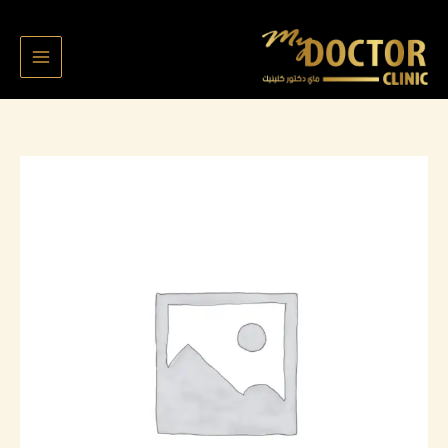
خطي
لى
لمحتوى
كمية
Mohammed
3709