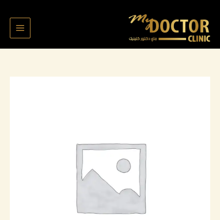
خطي
لى
لمحتوى
كمية
Rodaynah
7002