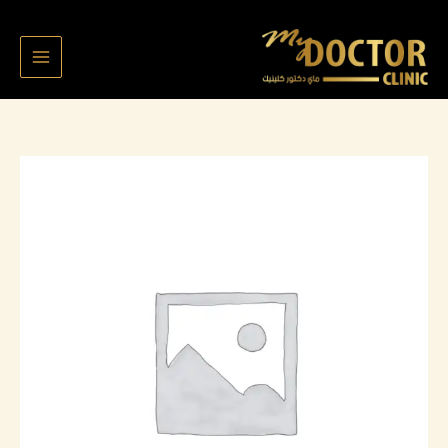
خطي
لى
لمحتوى
كمية
Saydh